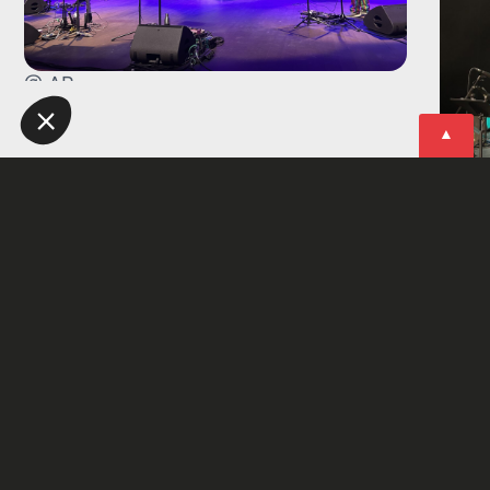
@ AR
▲
▲
@ A