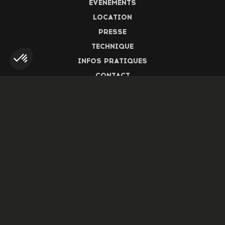
ÉVÉNEMENTS
LOCATION
PRESSE
TECHNIQUE
INFOS PRATIQUES
CONTACT
▲
▲
Newsletter