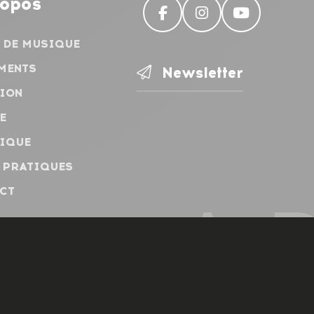
ropos
 DE MUSIQUE
MENTS
Newsletter
ION
E
IQUE
 PRATIQUES
CT