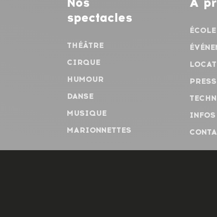
Nos
À p
spectacles
ÉCOLE
THÉÂTRE
ÉVÉNE
CIRQUE
LOCAT
HUMOUR
PRESS
DANSE
TECHN
MUSIQUE
INFOS
MARIONNETTES
CONTA