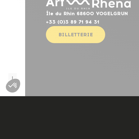
Île du Rhin 68600 VOGELGRUN
+33 (0)3 89 71 94 31
BILLETTERIE