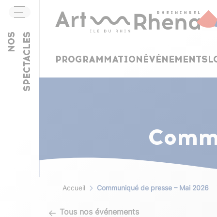
Aller au contenu
NOS
NOS
SPECTACLES
SPECTACLES
PROGRAMMATION
PROGRAMMATION
ÉVÉNEMENTS
ÉVÉNEMENTS
L
L
Aller au contenu
Commu
Accueil
Communiqué de presse – Mai 2026
Tous nos événements